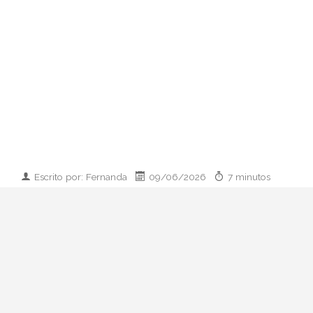
Escrito por: Fernanda
09/06/2026
7 minutos
Imagen desarrollada por IA
Analizamos la dupla de moda más
influyente del momento: cómo empezaron
en 2011, qué pasó con el retiro de 2023 y
por qué su regreso colaborativo define las