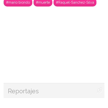
#mario biondo
#muerte
#Raquel-Sanchez-Silva
Reportajes