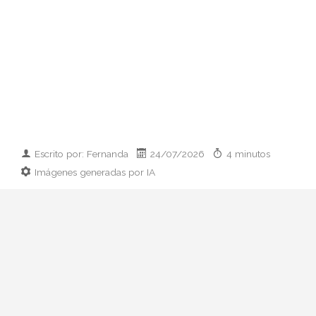
Escrito por: Fernanda
24/07/2026
4 minutos
Imágenes generadas por IA
Guía práctica para vestir el día que
conoces a los padres de tu pareja:
prendas clave, paleta cromática y errores
que conviene esquivar. Elegancia sin
disfraz.