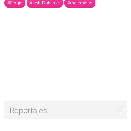
#Fergie
#josh-Duhamel
#maternidad
Reportajes