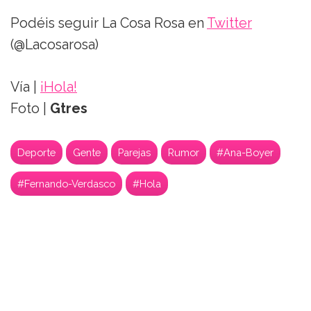
Podéis seguir La Cosa Rosa en
Twitter
(@Lacosarosa)
Vía |
¡Hola!
Foto |
Gtres
Deporte
Gente
Parejas
Rumor
#Ana-Boyer
#Fernando-Verdasco
#Hola