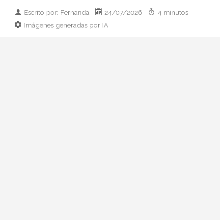
Escrito por: Fernanda
24/07/2026
4 minutos
Imágenes generadas por IA
Guía práctica para vestir el día que
conoces a los padres de tu pareja:
prendas clave, paleta cromática y errores
que conviene esquivar. Elegancia sin
disfraz.
Hay citas que se preparan con ilusión y
otras que se preparan con hoja de cálculo
mental. La primera comida con sus padres
pertenece, casi siempre, al segundo
grupo. Ni quieres parecer otra persona ni
quieres que tu look opaque la