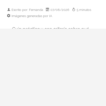
Escrito por: Fernanda
07/08/2026
5 minutos
Imágenes generadas por IA
Guía práctica y con criterio sobre qué
llevar cuando te invitan a cenar en casa:
ideas por presupuesto, clásicos que
siempre funcionan y errores de etiqueta
que conviene evitar.
Llega un mensaje al grupo: "cenamos en
casa el sábado". Y ahí empieza el pequeño
dilema. Presentarte con las manos vacías
no es opción, pero tampoco quieres caer
en el ramo comprado con prisa en la