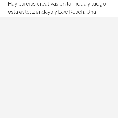
Hay parejas creativas en la moda y luego
está esto: Zendaya y Law Roach. Una
actriz que ha pasado de Disney a portada
de Vogue Italia y un estilista que se
autodenomina
image architect
y ha
cambiado las reglas del juego en la
alfombra roja. Si esta temporada vuelves a
ver su nombre por todas partes no es
casualidad: están otra vez en modo full
collab, y se nota.
Quiénes son Zendaya y Law
Roach