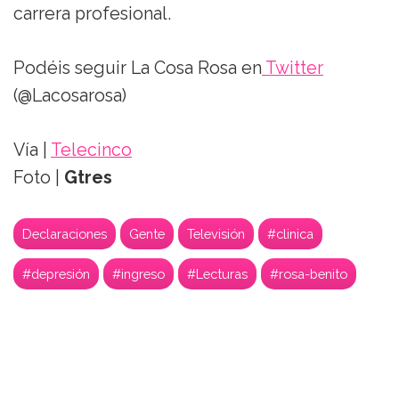
carrera profesional.
Podéis seguir La Cosa Rosa en
Twitter
(@Lacosarosa)
Vía |
Telecinco
Foto |
Gtres
Declaraciones
Gente
Televisión
#clinica
#depresión
#ingreso
#Lecturas
#rosa-benito