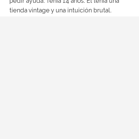
pedir ayuda. Tenía 14 años. Él tenía una
tienda vintage y una intuición brutal.
"Lo que descubrí desde el principio es
que la chica que tenía más prensa
conseguía el mejor vestido" , ha contado
el propio Roach. La estrategia era clara: sin
acceso a las grandes maisons, había que
generar conversación. Y vaya si la
generaron.
Qué es un "image architect"
El término no es marketing vacío.
Conocido por su persona en redes como