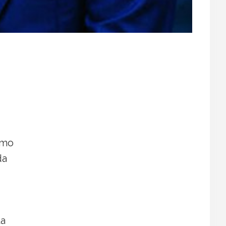
omo
da
la