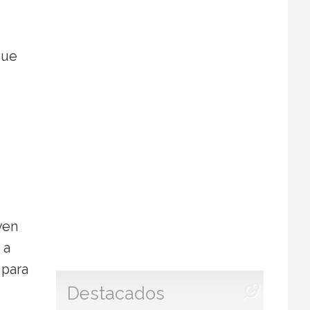
que
ven
 a
 para
Destacados