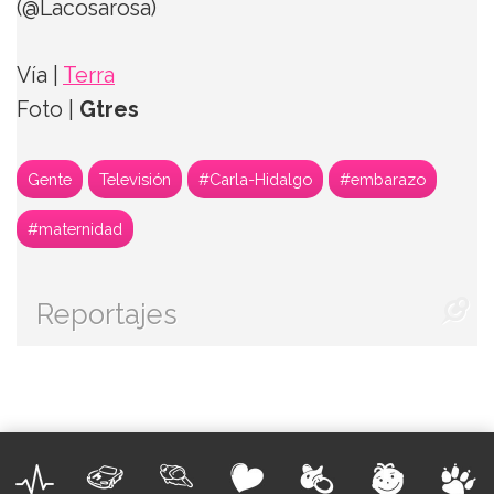
(@Lacosarosa)
Vía |
Terra
Foto |
Gtres
Gente
Televisión
#Carla-Hidalgo
#embarazo
#maternidad
Reportajes