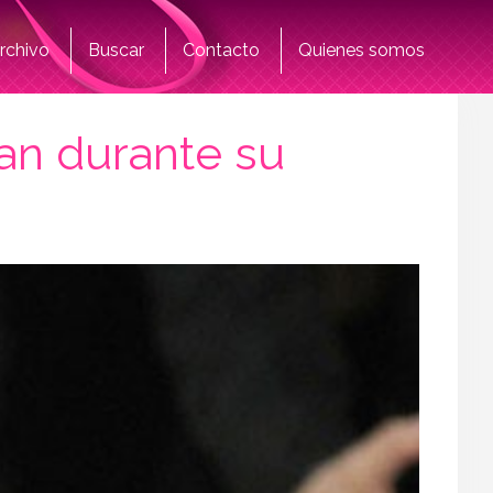
rchivo
Buscar
Contacto
Quienes somos
han durante su