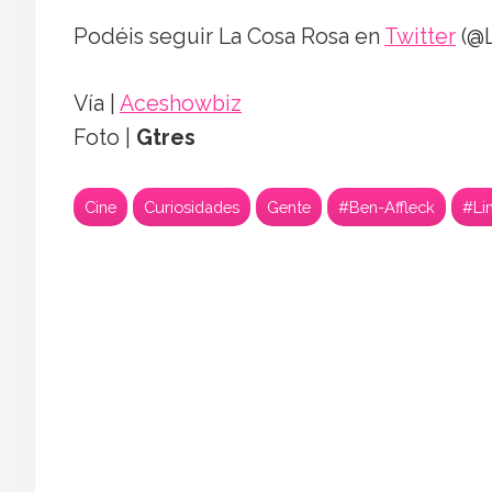
Podéis seguir La Cosa Rosa en
Twitter
(@L
Vía |
Aceshowbiz
Foto |
Gtres
Cine
Curiosidades
Gente
#Ben-Affleck
#Li