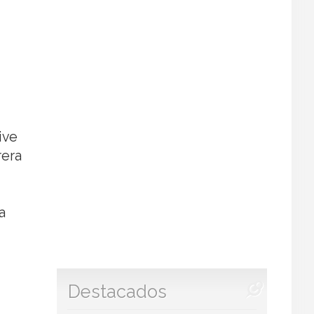
ive
rera
a
Destacados