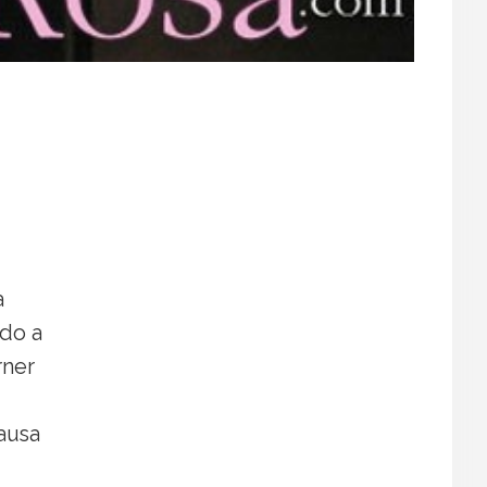
a
ado a
rner
ausa