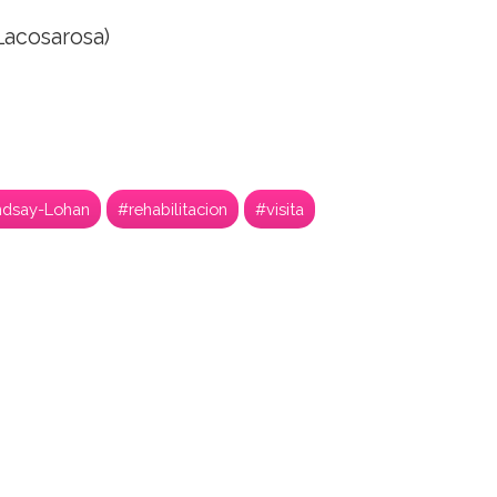
acosarosa)
ndsay-Lohan
#rehabilitacion
#visita