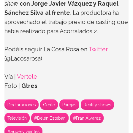
show
con Jorge Javier Vázquez y Raquel
Sánchez Silva al frente
. La productora ha
aprovechado el trabajo previo de casting que
había realizado para Acorralados 2.
Podéis seguir La Cosa Rosa en
Twitter
(@Lacosarosa)
Vía |
Vertele
Foto |
Gtres
Declaraciones
Gente
Parejas
Reality shows
Televisión
#Belén Esteban
#Fran Álvarez
#Supervivientes