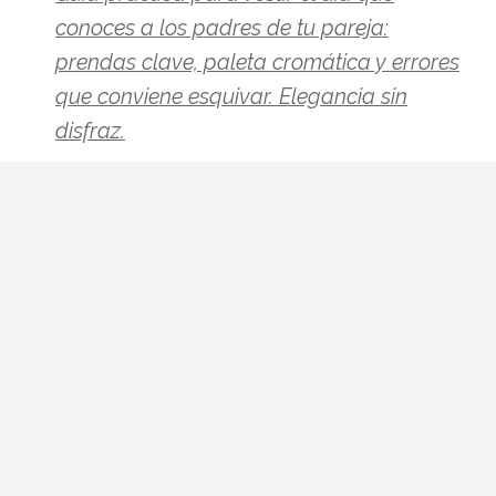
conoces a los padres de tu pareja:
prendas clave, paleta cromática y errores
que conviene esquivar. Elegancia sin
disfraz.
Hay citas que se preparan con ilusión y
otras que se preparan con hoja de cálculo
mental. La primera comida con sus padres
pertenece, casi siempre, al segundo
grupo. Ni quieres parecer otra persona ni
quieres que tu look opaque la
conversación. La buena noticia: existe una
fórmula bastante fiable, y no pasa por
renunciar a tu estilo.