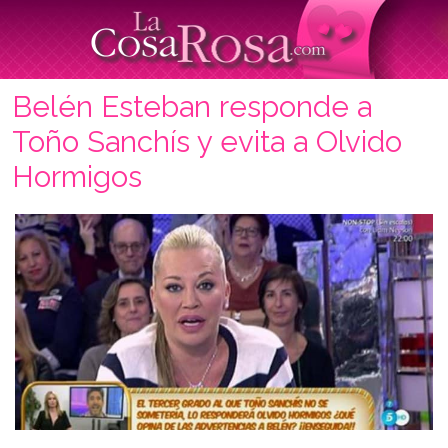
Belén Esteban responde a
Toño Sanchís y evita a Olvido
Hormigos