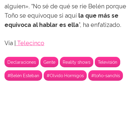
alguien». “No sé de qué se ríe Belén porque
Toño se equivoque si aquí
la que más se
equivoca al hablar es ella
”, ha enfatizado.
Vía |
Telecinco
Declaraciones
Gente
Reality shows
Televisión
#Belén Esteban
#Olvido Hormigos
#toño-sanchís