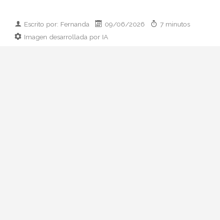
Escrito por: Fernanda
09/06/2026
7 minutos
Imagen desarrollada por IA
Analizamos la dupla de moda más
influyente del momento: cómo empezaron
en 2011, qué pasó con el retiro de 2023 y
por qué su regreso colaborativo define las
alfombras rojas de 2026.
Hay parejas creativas en la moda y luego
está esto: Zendaya y Law Roach. Una
actriz que ha pasado de Disney a portada
de Vogue Italia y un estilista que se
autodenomina
image architect
y ha