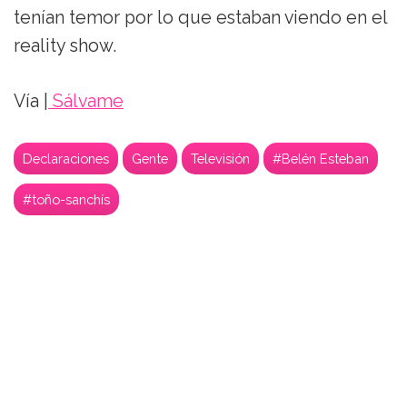
tenían temor por lo que estaban viendo en el
reality show.
Vía |
Sálvame
Declaraciones
Gente
Televisión
#Belén Esteban
#toño-sanchís