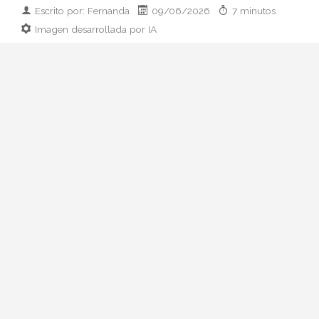
Escrito por: Fernanda
09/06/2026
7 minutos
Imagen desarrollada por IA
Analizamos la dupla de moda más
influyente del momento: cómo empezaron
en 2011, qué pasó con el retiro de 2023 y
por qué su regreso colaborativo define las
alfombras rojas de 2026.
Hay parejas creativas en la moda y luego
está esto: Zendaya y Law Roach. Una
actriz que ha pasado de Disney a portada
de Vogue Italia y un estilista que se
autodenomina
image architect
y ha
cambiado las reglas del juego en la