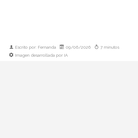
Escrito por: Fernanda
09/06/2026
7 minutos
Imagen desarrollada por IA
Analizamos la dupla de moda más
influyente del momento: cómo empezaron
en 2011, qué pasó con el retiro de 2023 y
por qué su regreso colaborativo define las
alfombras rojas de 2026.
Hay parejas creativas en la moda y luego