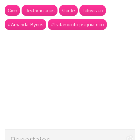
Cine
Declaraciones
Gente
Televisión
#Amanda-Bynes
#tratamiento psiquiatrico
Reportajes