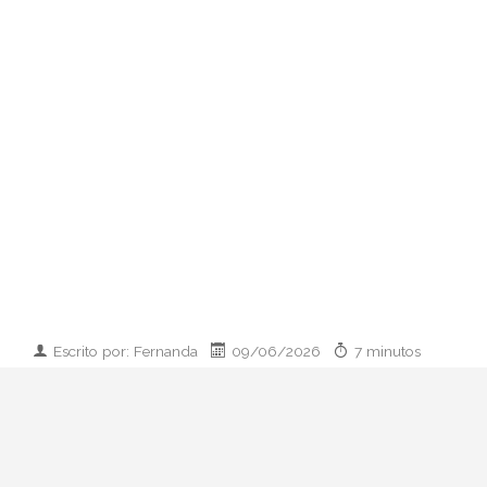
Escrito por: Fernanda
09/06/2026
7 minutos
Imagen desarrollada por IA
Analizamos la dupla de moda más
influyente del momento: cómo empezaron