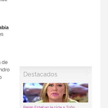
abía
es
a de
andro
Destacados
o
Belén Esteban le pide a Toño