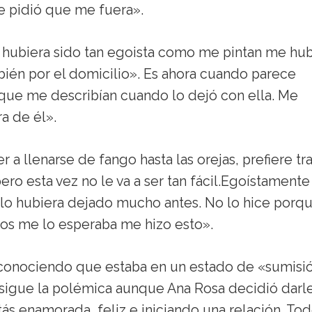
e pidió que me fuera».
i hubiera sido tan egoista como me pintan me hub
bién por el domicilio». Es ahora cuando parece
l que me describían cuando lo dejó con ella. Me
a de él».
 a llenarse de fango hasta las orejas, prefiere tra
pero esta vez no le va a ser tan fácil.Egoístamente
o lo hubiera dejado mucho antes. No lo hice porqu
nos me lo esperaba me hizo esto».
econociendo que estaba en un estado de «sumisi
rosigue la polémica aunque Ana Rosa decidió darl
ás enamorada, feliz e iniciando una relación. To