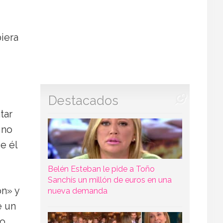
iera
Destacados
tar
 no
e él
Belén Esteban le pide a Toño
Sanchís un millón de euros en una
ón» y
nueva demanda
e un
do