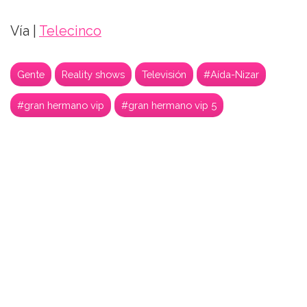
Vía |
Telecinco
Gente
Reality shows
Televisión
#Aída-Nizar
#gran hermano vip
#gran hermano vip 5