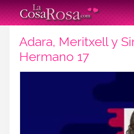
Adara, Meritxell y 
Hermano 17