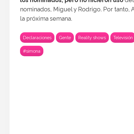
los nominados, pero no hicieron uso
del
nominados, Miguel y Rodrigo. Por tanto, A
la próxima semana.
Declaraciones
Gente
Reality shows
Televisión
#simona