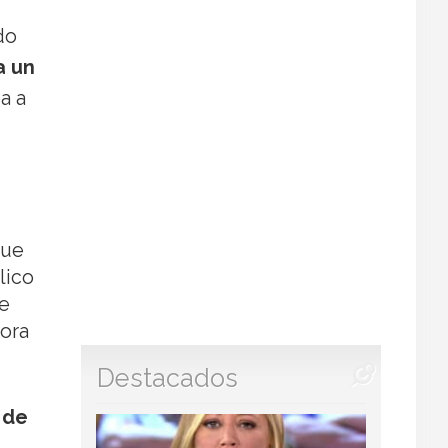
do
a un
a a
que
lico
 e
dora
Destacados
 de