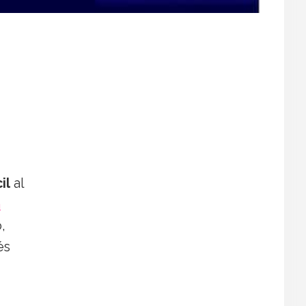
il
al
a
,
és