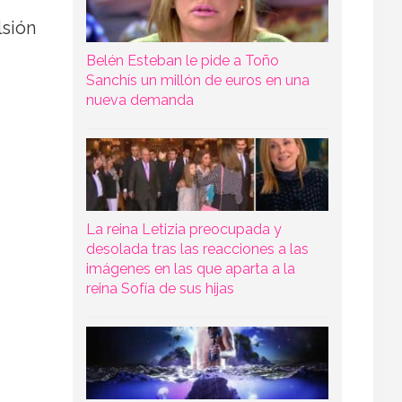
lsión
Belén Esteban le pide a Toño
Sanchís un millón de euros en una
nueva demanda
La reina Letizia preocupada y
desolada tras las reacciones a las
imágenes en las que aparta a la
reina Sofía de sus hijas