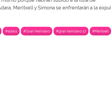
 mismo porque habrían subido a la lista de
dara, Meritxell y Simona se enfrentarán a la expu
#adara
#Gran Hermano
#gran hermano 17
#Meritxell