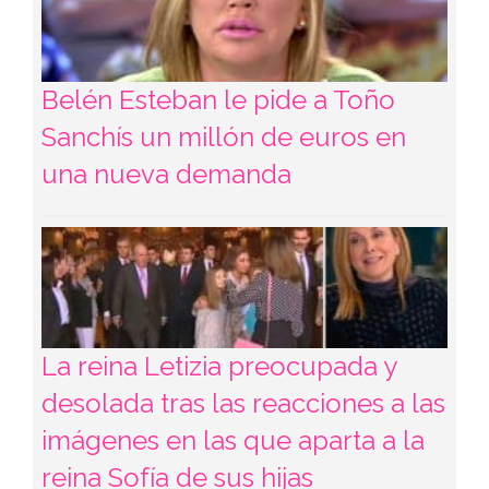
Belén Esteban le pide a Toño
Sanchís un millón de euros en
una nueva demanda
La reina Letizia preocupada y
desolada tras las reacciones a las
imágenes en las que aparta a la
reina Sofía de sus hijas