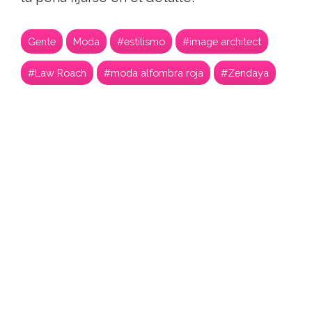
Gente
Moda
#estilismo
#image architect
#Law Roach
#moda alfombra roja
#Zendaya