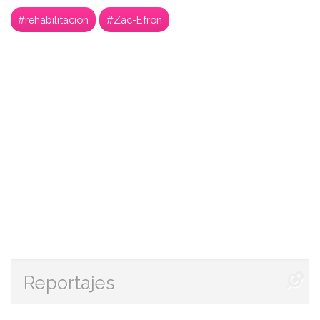
#rehabilitacion
#Zac-Efron
Reportajes