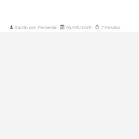
Escrito por: Fernanda
09/06/2026
7 minutos
Imagen desarrollada por IA
Analizamos la dupla de moda más
influyente del momento: cómo empezaron
en 2011, qué pasó con el retiro de 2023 y
por qué su regreso colaborativo define las
alfombras rojas de 2026.
Hay parejas creativas en la moda y luego
está esto: Zendaya y Law Roach. Una
actriz que ha pasado de Disney a portada