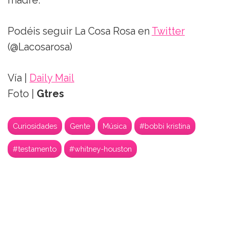
madre.
Podéis seguir La Cosa Rosa en
Twitter
(@Lacosarosa)
Vía |
Daily Mail
Foto |
Gtres
Curiosidades
Gente
Música
#bobbi kristina
#testamento
#whitney-houston