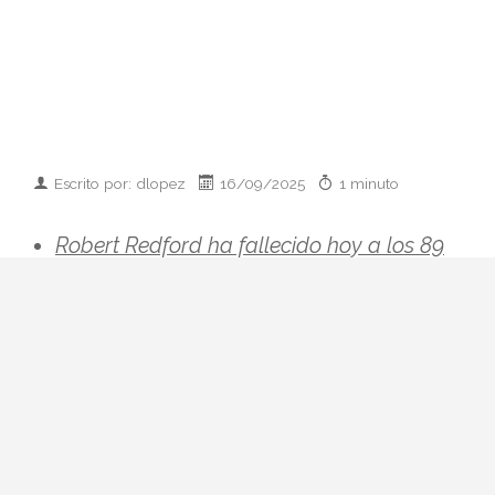
Escrito por: dlopez
16/09/2025
1 minuto
Robert Redford ha fallecido hoy a los 89
años tras una larga y extensa carrera en
el cine como actor. Repasamos su vida.
Robert Redford ha fallecido hoy a los 89
años tras una larga y extensa carrera en el
cine como actor. Repasamos su vida.