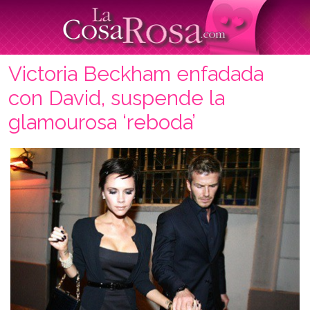
Victoria Beckham enfadada
con David, suspende la
glamourosa ‘reboda’