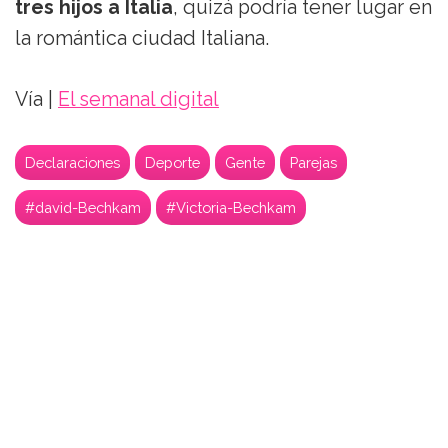
tres hijos a Italia
, quizá podría tener lugar en
la romántica ciudad Italiana.
Vía |
El semanal digital
Declaraciones
Deporte
Gente
Parejas
#david-Bechkam
#Victoria-Bechkam