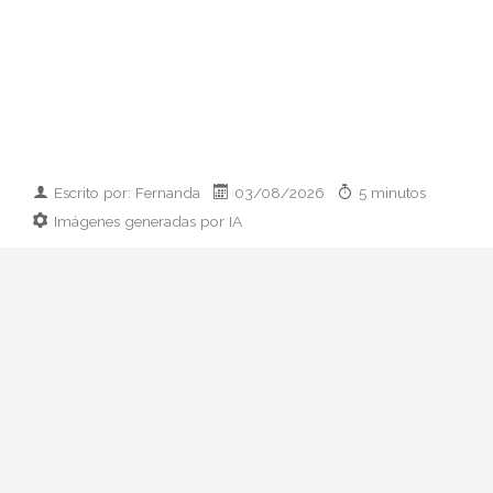
Escrito por: Fernanda
03/08/2026
5 minutos
Imágenes generadas por IA
Guía práctica para combinar botas altas
con faldas y vestidos esta temporada:
reglas de proporción, materiales y outfits
que funcionan de verdad.
Las botas altas vuelven cada otoño con
una promesa: alargar la pierna, dar