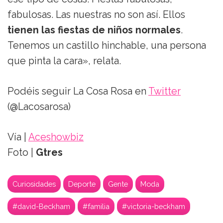
fabulosas. Las nuestras no son así. Ellos
tienen las fiestas de niños normales
.
Tenemos un castillo hinchable, una persona
que pinta la cara», relata.
Podéis seguir La Cosa Rosa en
Twitter
(@Lacosarosa)
Vía |
Aceshowbiz
Foto |
Gtres
Curiosidades
Deporte
Gente
Moda
#david-Beckham
#familia
#victoria-beckham