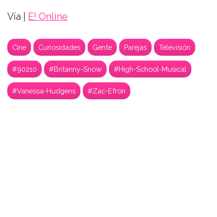
Vía |
E! Online
Cine
Curiosidades
Gente
Parejas
Televisión
#90210
#Britanny-Snow
#High-School-Musical
#Vanessa-Hudgens
#Zac-Efron