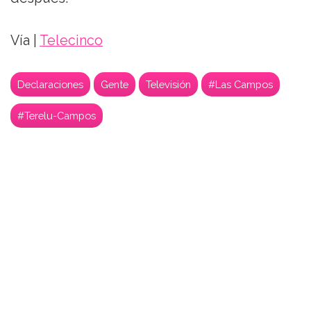
Vía |
Telecinco
Declaraciones
Gente
Televisión
#Las Campos
#Terelu-Campos