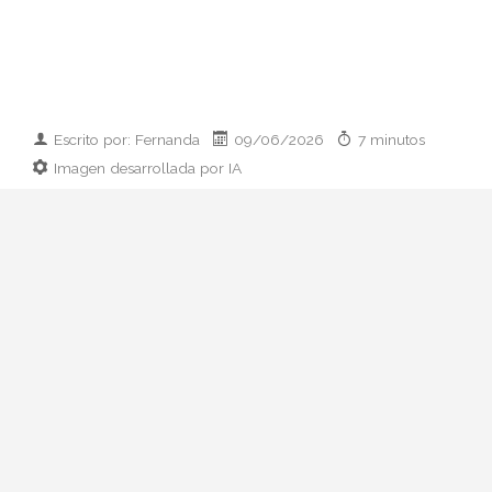
Escrito por: Fernanda
09/06/2026
7 minutos
Imagen desarrollada por IA
Analizamos la dupla de moda más
influyente del momento: cómo empezaron
en 2011, qué pasó con el retiro de 2023 y
por qué su regreso colaborativo define las
alfombras rojas de 2026.
Hay parejas creativas en la moda y luego
está esto: Zendaya y Law Roach. Una