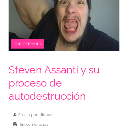
CURIOSIDADES
Steven Assanti y su
proceso de
autodestrucción
Escrito por: dlopez
Sin comentarios