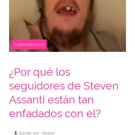
CURIOSIDADES
¿Por qué los
seguidores de Steven
Assanti están tan
enfadados con él?
Escrito por: dlopez