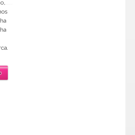
o,
mos
 ha
 ha
ca.
o