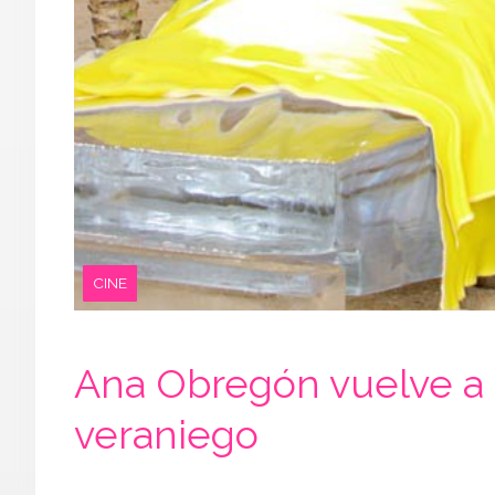
CINE
Ana Obregón vuelve a r
veraniego