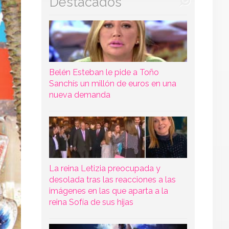
Destacados
Belén Esteban le pide a Toño
Sanchís un millón de euros en una
nueva demanda
La reina Letizia preocupada y
desolada tras las reacciones a las
imágenes en las que aparta a la
reina Sofía de sus hijas