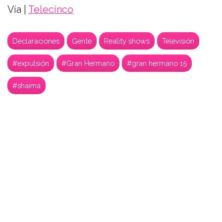
Vía |
Telecinco
Declaraciones
Gente
Reality shows
Televisión
#expulsión
#Gran Hermano
#gran hermano 15
#shaima