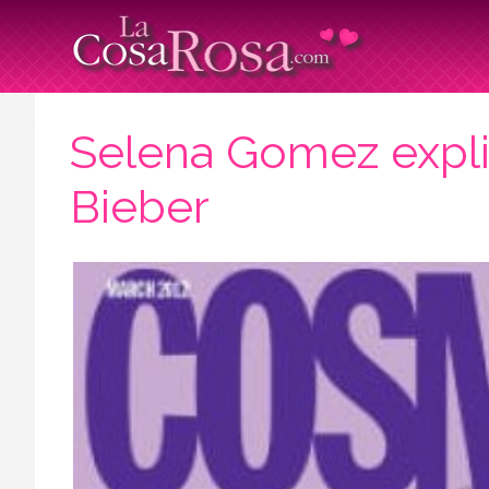
Selena Gomez expli
Bieber