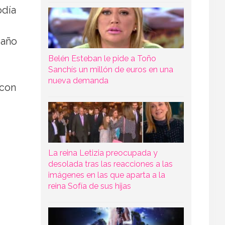
odía
 año
Belén Esteban le pide a Toño
Sanchís un millón de euros en una
nueva demanda
 con
La reina Letizia preocupada y
desolada tras las reacciones a las
imágenes en las que aparta a la
reina Sofía de sus hijas