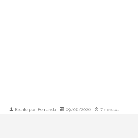
Escrito por: Fernanda
09/06/2026
7 minutos
Imagen desarrollada por IA
Analizamos la dupla de moda más