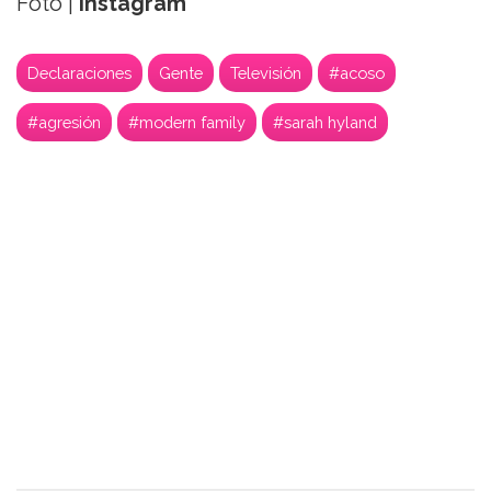
Foto |
Instagram
Declaraciones
Gente
Televisión
#acoso
#agresión
#modern family
#sarah hyland