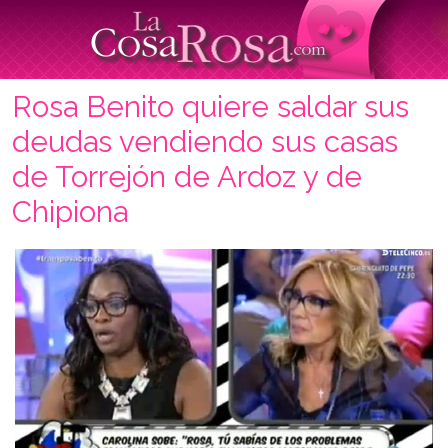
Rosa Benito quiere saldar sus
deudas vendiendo sus casas
de Torrejón de Ardoz y de
Chipiona