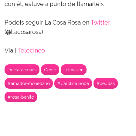
con él, estuve a punto de llamarle».
Podéis seguir La Cosa Rosa en
Twitter
(@Lacosarosa)
Vía |
Telecinco
Declaraciones
Gente
Televisión
#amador-mohedano
#Carolina Sobe
#deudas
#rosa-benito