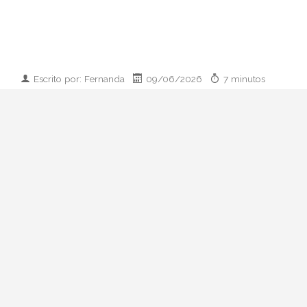
Escrito por: Fernanda
09/06/2026
7 minutos
Imagen desarrollada por IA
Analizamos la dupla de moda más
influyente del momento: cómo empezaron
en 2011, qué pasó con el retiro de 2023 y
por qué su regreso colaborativo define las
alfombras rojas de 2026.
Hay parejas creativas en la moda y luego
está esto: Zendaya y Law Roach. Una
actriz que ha pasado de Disney a portada