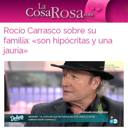
Rocío Carrasco sobre su
familia: «son hipócritas y una
jauría»