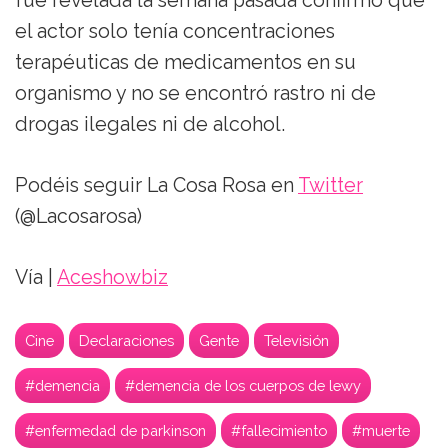
fue revelada la semana pasada confirmó que
el actor solo tenía concentraciones
terapéuticas de medicamentos en su
organismo y no se encontró rastro ni de
drogas ilegales ni de alcohol.
Podéis seguir La Cosa Rosa en
Twitter
(@Lacosarosa)
Vía |
Aceshowbiz
Cine
Declaraciones
Gente
Televisión
#demencia
#demencia de los cuerpos de lewy
#enfermedad de parkinson
#fallecimiento
#muerte