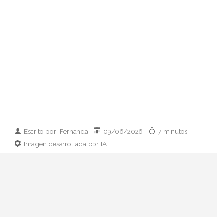
Escrito por: Fernanda
09/06/2026
7 minutos
Imagen desarrollada por IA
Analizamos la dupla de moda más
influyente del momento: cómo empezaron
en 2011, qué pasó con el retiro de 2023 y
por qué su regreso colaborativo define las