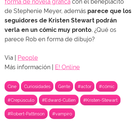
forma de novela gráfica
con el beneplácito
de Stephenie Meyer, además
parece que los
seguidores de Kristen Stewart podrán
verla en un cómic muy pronto
. ¿Qué os
parece Rob en forma de dibujo?
Vía |
People
Más información |
E! Online
Cine
Curiosidades
Gente
#actor
#cómic
#Crepúsculo
#Edward-Cullen
#Kristen-Stewart
#Robert-Pattinson
#vampiro