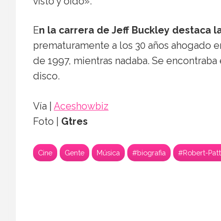
visto y oído».
E
n la carrera de Jeff Buckley destaca 
prematuramente a los 30 años ahogado en
de 1997, mientras nadaba. Se encontraba
disco.
Vía |
Aceshowbiz
Foto |
Gtres
Cine
Gente
Música
#biografia
#Robert-Patt