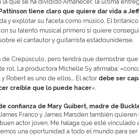
n la que se ha dividido Amanecer, la última entre
Pattinson tiene claro que quiere dar vida a Jef
da y explotar su faceta como músico. El británico
con su talento musical primero si quiere consegui
sobre el cantautor y guitarrista estadounidense.
ra de Crepúsculo, pero tendrá que demostrar que
te rol. La productora Michelle Sy afirmaba: «con
 y Robert es uno de ellos… El actor
debe ser cap
cer creíble que lo puede hacer
«.
 de confianza de Mary Guibert, madre de Buckl
James Franco y James Marsden también quieren 
buen actor joven. Me halaga que esté vinculado a
emos una oportunidad a todo el mundo para ser