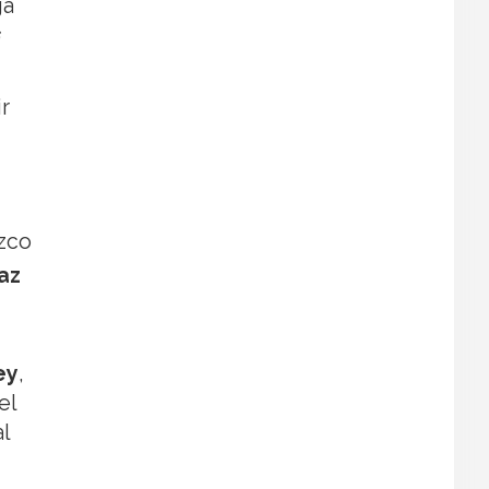
ga
f
r
ozco
az
ey
,
el
l