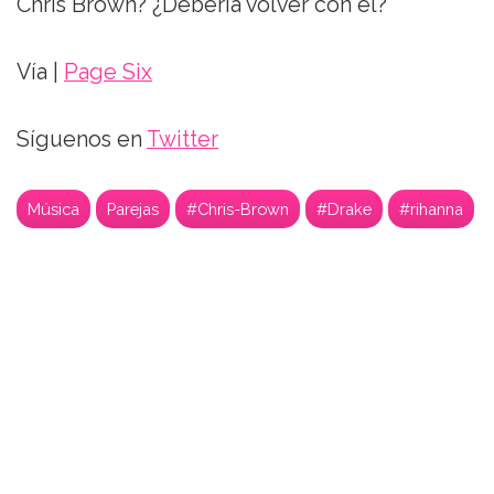
Chris Brown? ¿Debería volver con él?
Vía |
Page Six
Síguenos en
Twitter
Música
Parejas
#Chris-Brown
#Drake
#rihanna