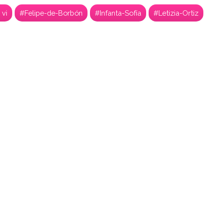
 vi
#Felipe-de-Borbón
#Infanta-Sofía
#Letizia-Ortiz