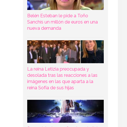
Belén Esteban le pide a Toño
Sanchís un millón de euros en una
nueva demanda
La reina Letizia preocupada y
desolada tras las reacciones a las
imágenes en las que aparta a la
reina Sofía de sus hijas