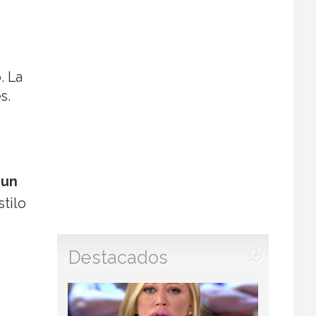
. La
s.
r
un
stilo
Destacados