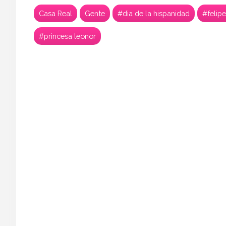
Casa Real
Gente
#dia de la hispanidad
#felipe
#princesa leonor