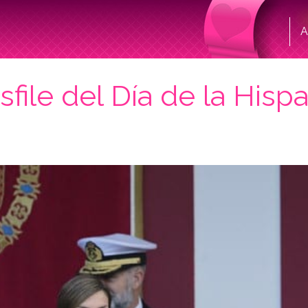
A
sfile del Día de la Hispa