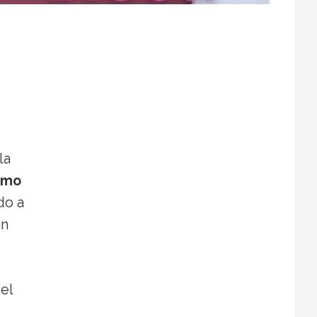
la
omo
do a
an
el