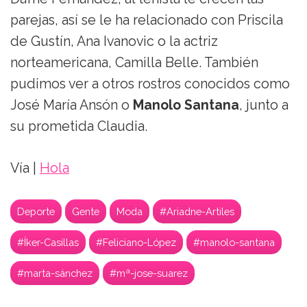
parejas, así se le ha relacionado con Priscila
de Gustín, Ana Ivanovic o la actriz
norteamericana, Camilla Belle. También
pudimos ver a otros rostros conocidos como
José María Ansón o
Manolo Santana
, junto a
su prometida Claudia.
Vía |
Hola
Deporte
Gente
Moda
#Ariadne-Artiles
#Íker-Casillas
#Feliciano-López
#manolo-santana
#marta-sánchez
#mª-jose-suarez