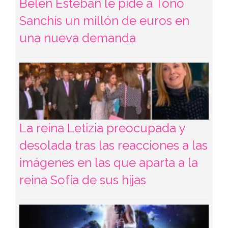
Belén Esteban le pide a Toño
Sanchís un millón de euros en
una nueva demanda
La reina Letizia preocupada y
desolada tras las reacciones a las
imágenes en las que aparta a la
reina Sofía de sus hijas