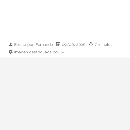
Escrito por: Fernanda
09/06/2026
7 minutos
Imagen desarrollada por IA
Analizamos la dupla de moda más
influyente del momento: cómo empezaron
en 2011, qué pasó con el retiro de 2023 y
por qué su regreso colaborativo define las
alfombras rojas de 2026.
Hay parejas creativas en la moda y luego