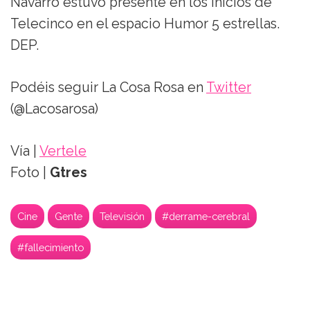
Navarro estuvo presente en los inicios de
Telecinco en el espacio Humor 5 estrellas.
DEP.
Podéis seguir La Cosa Rosa en
Twitter
(@Lacosarosa)
Vía |
Vertele
Foto |
Gtres
Cine
Gente
Televisión
#derrame-cerebral
#fallecimiento