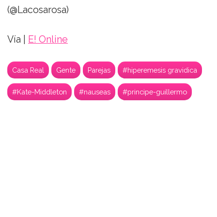
(@Lacosarosa)
Vía |
E! Online
Casa Real
Gente
Parejas
#hiperemesis gravidica
#Kate-Middleton
#nauseas
#principe-guillermo