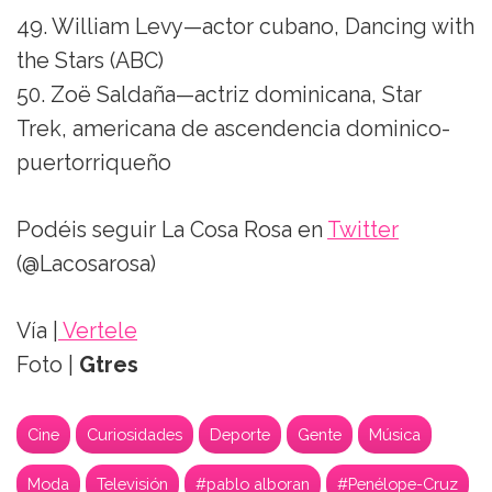
49. William Levy—actor cubano, Dancing with
the Stars (ABC)
50. Zoë Saldaña—actriz dominicana, Star
Trek, americana de ascendencia dominico-
puertorriqueño
Podéis seguir La Cosa Rosa en
Twitter
(@Lacosarosa)
Vía |
Vertele
Foto |
Gtres
Cine
Curiosidades
Deporte
Gente
Música
Moda
Televisión
#pablo alboran
#Penélope-Cruz