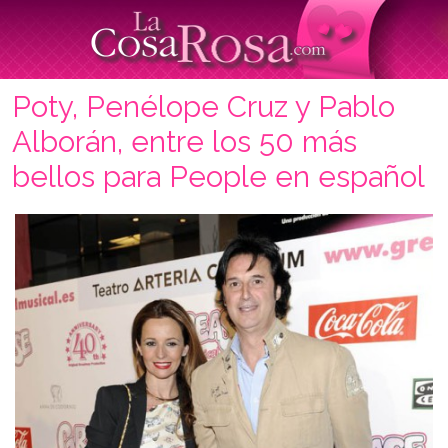
Poty, Penélope Cruz y Pablo
Alborán, entre los 50 más
bellos para People en español