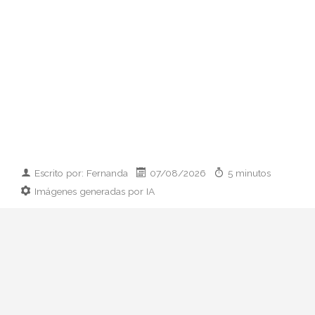
Escrito por: Fernanda
07/08/2026
5 minutos
Imágenes generadas por IA
Guía práctica y con criterio sobre qué
llevar cuando te invitan a cenar en casa:
ideas por presupuesto, clásicos que
siempre funcionan y errores de etiqueta