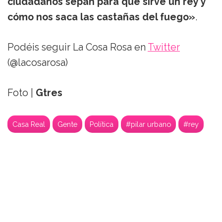
ciudadanos sepan para qué sirve un rey y
cómo nos saca las castañas del fuego»
.
Podéis seguir La Cosa Rosa en
Twitter
(@lacosarosa)
Foto |
Gtres
Casa Real
Gente
Política
#pilar urbano
#rey