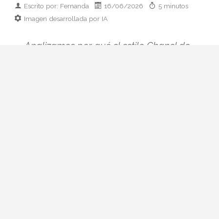
Escrito por: Fernanda
16/06/2026
5 minutos
Imagen desarrollada por IA
Analizamos por qué el estilo Chanel de
Charlotte Casiraghi se ha convertido en el
manual contemporáneo para llevar lujo
francés sin solemnidad. Tweed, vaqueros
y una sola regla: nada de disfraz.
Hay mujeres que llevan Chanel y mujeres
a las que Chanel parece llevarles a ellas.
Charlotte Casiraghi pertenece sin
discusión al primer grupo, y por eso su
nombre aparece cada vez que se habla de
cómo viste hoy la maison de la rue