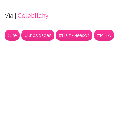
Vía |
Celebitchy
Cine
Curiosidades
#Liam-Neeson
#PETA