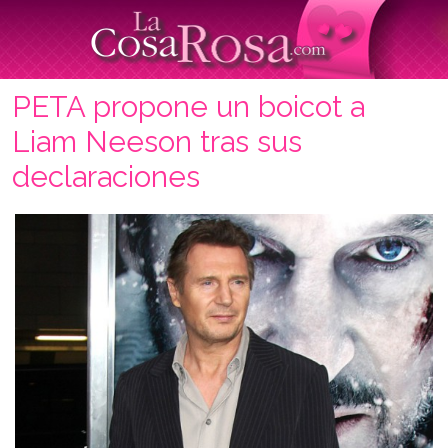
PETA propone un boicot a
Liam Neeson tras sus
declaraciones