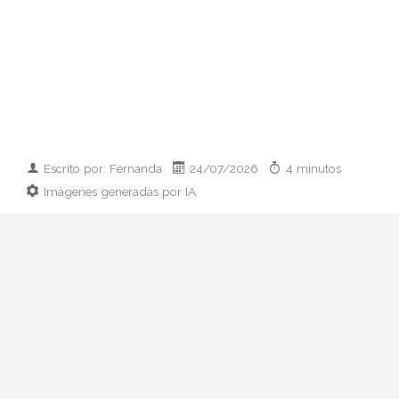
Escrito por: Fernanda
24/07/2026
4 minutos
Imágenes generadas por IA
Guía práctica para vestir el día que
conoces a los padres de tu pareja:
prendas clave, paleta cromática y errores
que conviene esquivar. Elegancia sin
disfraz.