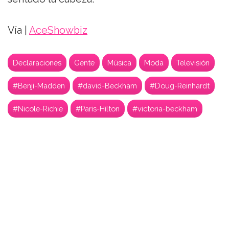
Vía |
AceShowbiz
Declaraciones
Gente
Música
Moda
Televisión
#Benji-Madden
#david-Beckham
#Doug-Reinhardt
#Nicole-Richie
#Paris-Hilton
#victoria-beckham