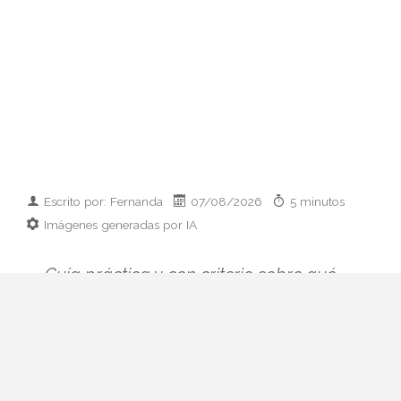
Escrito por: Fernanda
07/08/2026
5 minutos
Imágenes generadas por IA
Guía práctica y con criterio sobre qué
llevar cuando te invitan a cenar en casa:
ideas por presupuesto, clásicos que
siempre funcionan y errores de etiqueta
que conviene evitar.