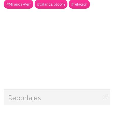
#Miranda-Kerr
#orlanda bloom
#relación
Reportajes