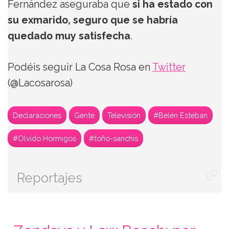
Fernández aseguraba que
si ha estado con
su exmarido, seguro que se habría
quedado muy satisfecha
.
Podéis seguir La Cosa Rosa en
Twitter
(@Lacosarosa)
Declaraciones
Gente
Televisión
#Belén Esteban
#Olvido Hormigos
#toño-sanchís
Reportajes