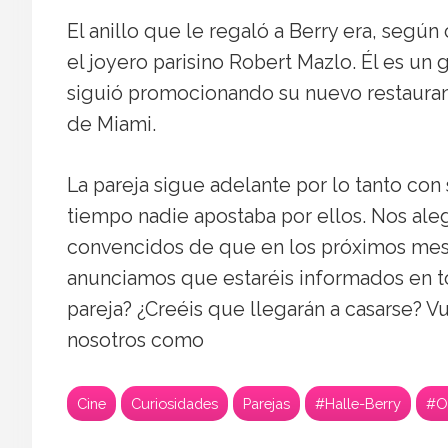
El anillo que le regaló a Berry era, segú
el joyero parisino Robert Mazlo. Él es un g
siguió promocionando su nuevo restauran
de Miami.
La pareja sigue adelante por lo tanto co
tiempo nadie apostaba por ellos. Nos a
convencidos de que en los próximos meses
anunciamos que estaréis informados en t
pareja? ¿Creéis que llegarán a casarse? V
nosotros como
Cine
Curiosidades
Parejas
#Halle-Berry
#Ol