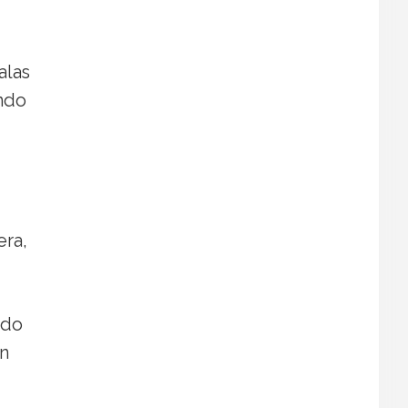
alas
ando
era,
edo
en