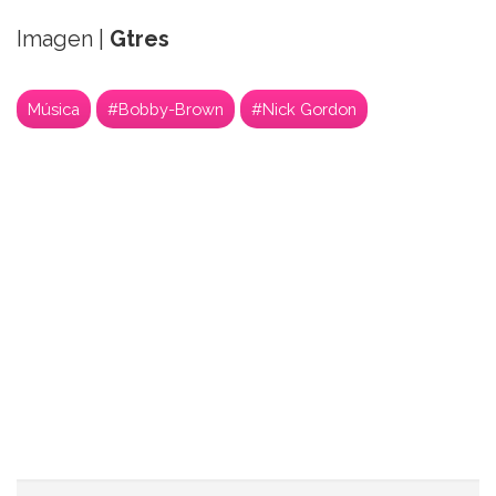
Imagen |
Gtres
Música
#Bobby-Brown
#Nick Gordon